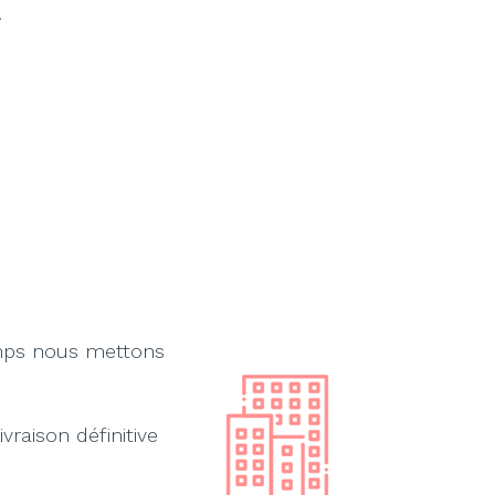
.
emps nous mettons
vraison définitive